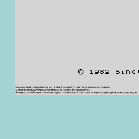
© 1982 Sinc
Весь материал, представленный на сайте zx-speccy.ru взят из открытых источников.
Материал используется исключительно в некоммерческих целях.
Все права на публикуемые аудио, видео, графические и текстовые материалы принадлежат их владельцам.