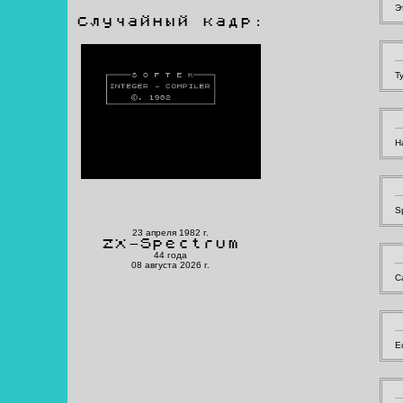
Э
Случайный кадр:
Т
Н
S
23 апреля 1982 г.
ZX-Spectrum
44 года
08 августа 2026 г.
С
Е