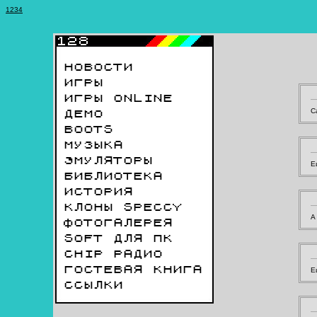
1
2
3
4
НОВОСТИ
ИГРЫ
ИГРЫ ONLINE
С
ДЕМО
BOOTS
МУЗЫКА
ЭМУЛЯТОРЫ
Е
БИБЛИОТЕКА
ИСТОРИЯ
КЛОНЫ SPECCY
А
ФОТОГАЛЕРЕЯ
SOFT ДЛЯ ПК
CHIP РАДИО
ГОСТЕВАЯ КНИГА
Е
ССЫЛКИ