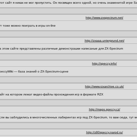
тот сайт я никак не мог пропустить. Он посвящен всего одной, но очень знаменитой игре S
http://www.zxspectrum.net/
ут тоже можно поиграть в игры on-line
http://zxaaa.untergrund.net/
а этом сайте представлены различные демонстрашки написаные для ZX-Spectrum
http://speccy.info/
peccyWiki — база знаний о ZX-Spectrum-сцене
http://www.rzxarchive.co.uk/
айт на котором лежат видео-файлы прохождения игр в формате RZX
http://maps.speccy.cz/
сли вы заблудились в многочисленных лабиринтах игр под ZX-Spectrum, то вам сюда, тут м
http://z80speccy.narod.ru/