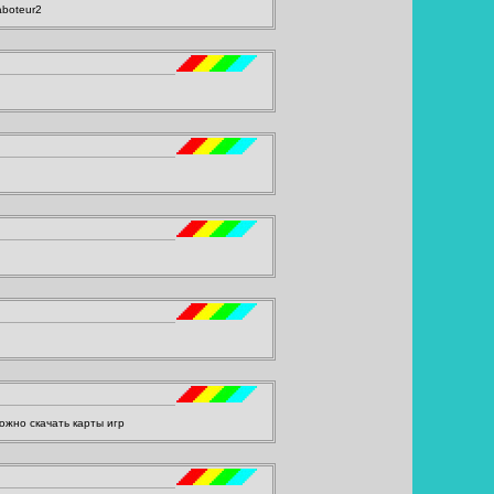
aboteur2
ожно скачать карты игр