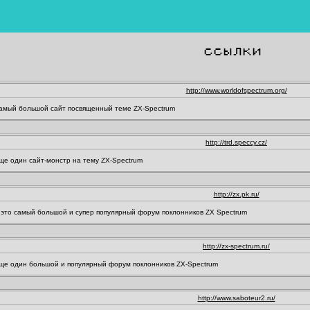
ССЫЛКИ
http://www.worldofspectrum.org/
амый большой сайт посвященный теме ZX-Spectrum
http://trd.speccy.cz/
ще один сайт-монстр на тему ZX-Spectrum
http://zx.pk.ru/
 это самый большой и супер популярный форум поклонников ZX Spectrum
http://zx-spectrum.ru/
ще один большой и популярный форум поклонников ZX-Spectrum
http://www.saboteur2.ru/