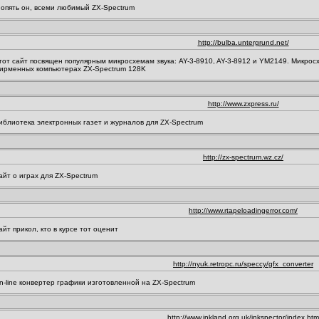
 опять он, всеми любимый ZX-Spectrum
http://bulba.untergrund.net/
тот сайт посвящен популярным микросхемам звука: AY-3-8910, AY-3-8912 и YM2149. Микрос
ирменных компьютерах ZX-Spectrum 128K
http://www.zxpress.ru/
иблиотека электронных газет и журналов для ZX-Spectrum
http://zx-spectrum.wz.cz/
айт о играх для ZX-Spectrum
http://www.rtapeloadingerror.com/
айт прикол, кто в курсе тот оценит
http://nyuk.retropc.ru/speccy/gfx_converter
n-line конвертер графики изготовленной на ZX-Spectrum
http://www.inkland.org.uk/inkspector/index.htm