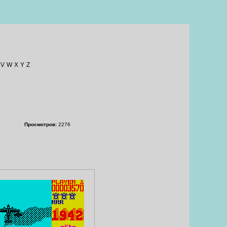
V
W
X
Y
Z
Просмотров:
2276