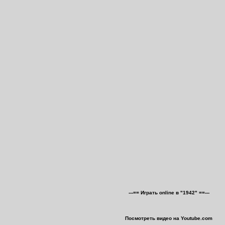
---== Играть online в "1942" ==---
Посмотреть видео на Youtube.com