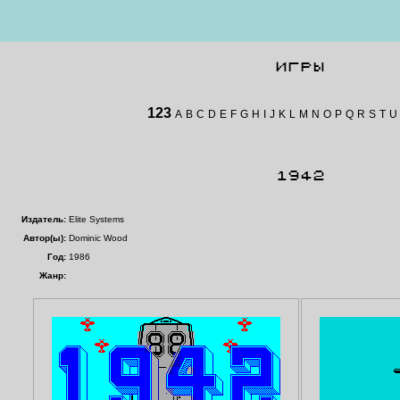
ИГРЫ
123
A
B
C
D
E
F
G
H
I
J
K
L
M
N
O
P
Q
R
S
T
U
1942
Издатель:
Elite Systems
Автор(ы):
Dominic Wood
Год:
1986
Жанр: