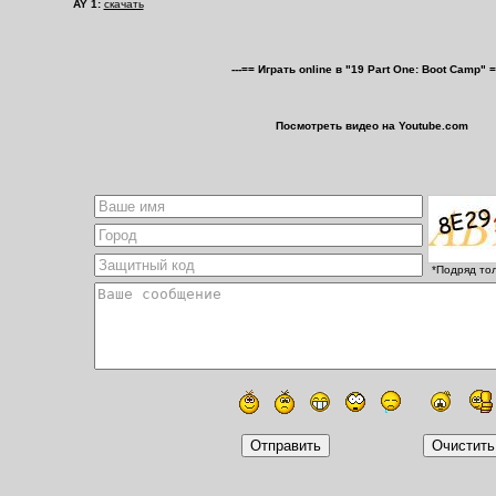
AY 1:
скачать
---== Играть online в "19 Part One: Boot Camp" =
Посмотреть видео на Youtube.com
*Подряд то