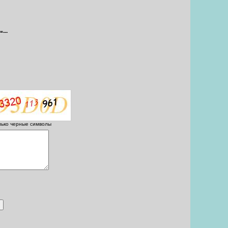
=---
лько черные символы