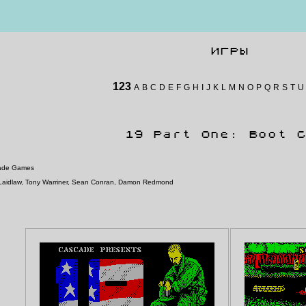
ИГРЫ
123
A
B
C
D
E
F
G
H
I
J
K
L
M
N
O
P
Q
R
S
T
U
19 Part One: Boot C
ade Games
Laidlaw, Tony Warriner, Sean Conran, Damon Redmond