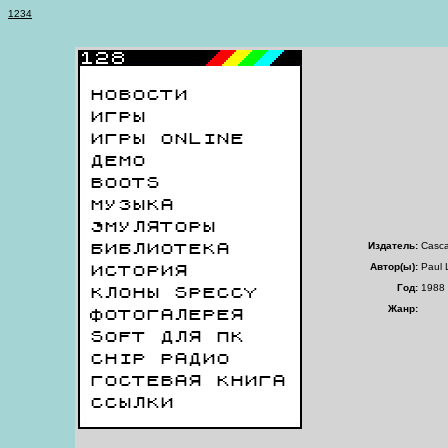
1
2
3
4
НОВОСТИ
ИГРЫ
ИГРЫ ONLINE
ДЕМО
BOOTS
МУЗЫКА
ЭМУЛЯТОРЫ
Издатель:
Casc
БИБЛИОТЕКА
Автор(ы):
Paul 
ИСТОРИЯ
Год:
1988
КЛОНЫ SPECCY
Жанр:
ФОТОГАЛЕРЕЯ
SOFT ДЛЯ ПК
CHIP РАДИО
ГОСТЕВАЯ КНИГА
ССЫЛКИ