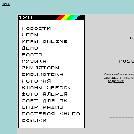
1
2
3
4
НОВОСТИ
ИГРЫ
12
ИГРЫ ONLINE
ДЕМО
BOOTS
Pos
МУЗЫКА
ЭМУЛЯТОРЫ
БИБЛИОТЕКА
Отважный космонав
двенадцатой планет
ИСТОРИЯ
...
подробнее
КЛОНЫ SPECCY
ФОТОГАЛЕРЕЯ
SOFT ДЛЯ ПК
CHIP РАДИО
ГОСТЕВАЯ КНИГА
----------------
ССЫЛКИ