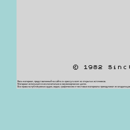
© 1982 Sinc
Весь материал, представленный на сайте zx-speccy.ru взят из открытых источников.
Материал используется исключительно в некоммерческих целях.
Все права на публикуемые аудио, видео, графические и текстовые материалы принадлежат их владельца