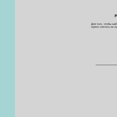
Для того, чтобы най
нужно слетать на лу
----------------