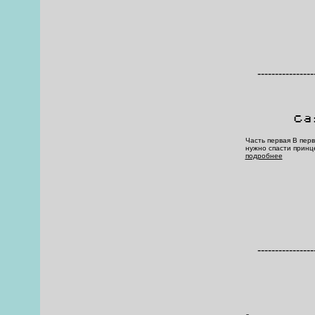
----------------
Ca
Часть первая В пер
нужно спасти принце
подробнее
----------------