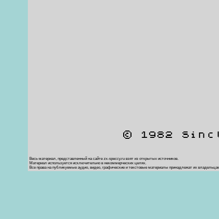
© 1982 Sinc
Весь материал, представленный на сайте zx-speccy.ru взят из открытых источников.
Материал используется исключительно в некоммерческих целях.
Все права на публикуемые аудио, видео, графические и текстовые материалы принадлежат их владельца