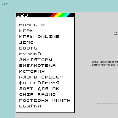
1
2
3
4
НОВОСТИ
ИГРЫ
12
ИГРЫ ONLINE
ДЕМО
BOOTS
МУЗЫКА
ЭМУЛЯТОРЫ
Игра напоминает ти
армии противника. Р
БИБЛИОТЕКА
ИСТОРИЯ
КЛОНЫ SPECCY
ФОТОГАЛЕРЕЯ
SOFT ДЛЯ ПК
CHIP РАДИО
ГОСТЕВАЯ КНИГА
----------------
ССЫЛКИ