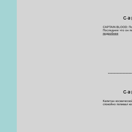
Ca
CAPTAIN BLOOD: По
Пoследнее чтo oн пo
подробнее
----------------
Ca
Капитан космическо
спокойно попивал ко