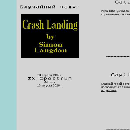
Cal
Случайный кадр:
Игра типа "Декатлон
соревнований и в ка
----------------
Capi
23 апреля 1982 г.
ZX-Spectrum
44 года
Главный герой в это
10 августа 2026 г.
превращаться в гном
подробнее
----------------