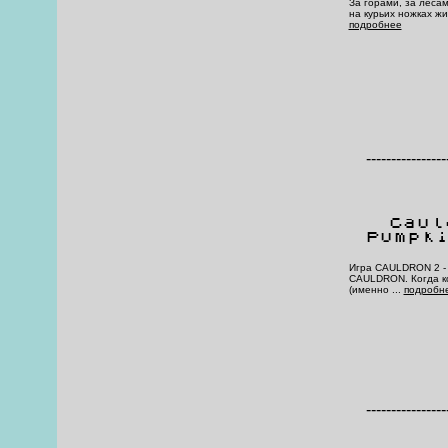
За горами, за леса
на курьих ножках жи
подробнее
----------------
Caul
Pumpk
Игра CAULDRON 2 - 
CAULDRON. Когда к
(именно ...
подробн
----------------