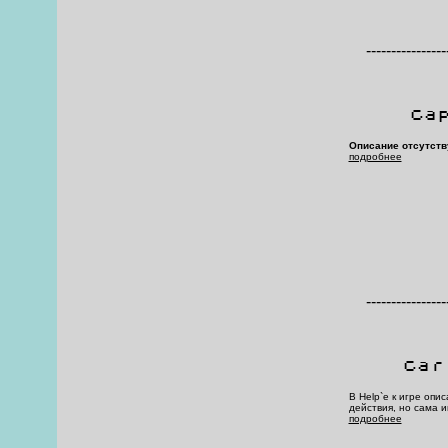
----------------
Ca
Описание отсутств
подробнее
----------------
Car
В Help`е к игре оп
действия, но сама и
подробнее