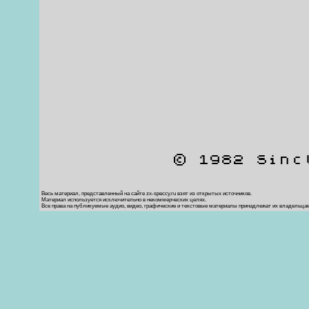
© 1982 Sinc
Весь материал, представленный на сайте zx-speccy.ru взят из открытых источников.
Материал используется исключительно в некоммерческих целях.
Все права на публикуемые аудио, видео, графические и текстовые материалы принадлежат их владельца