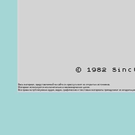
© 1982 Sinc
Весь материал, представленный на сайте zx-speccy.ru взят из открытых источников.
Материал используется исключительно в некоммерческих целях.
Все права на публикуемые аудио, видео, графические и текстовые материалы принадлежат их владельца