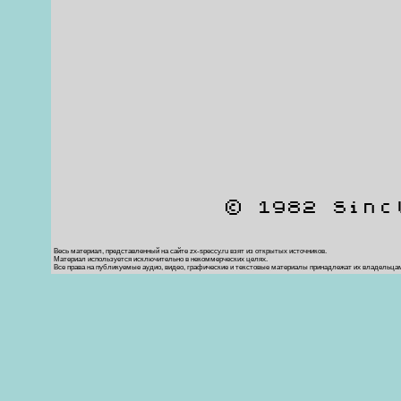
© 1982 Sinc
Весь материал, представленный на сайте zx-speccy.ru взят из открытых источников.
Материал используется исключительно в некоммерческих целях.
Все права на публикуемые аудио, видео, графические и текстовые материалы принадлежат их владельца