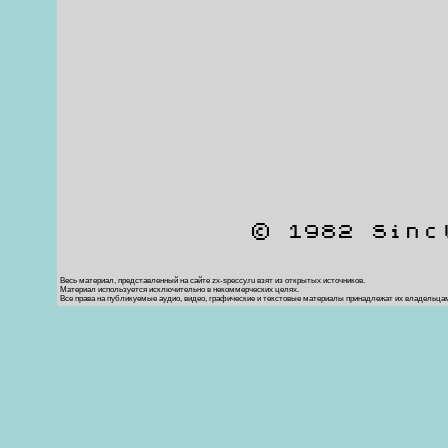
© 1982 Sinc
Весь материал, представленный на сайте zx-speccy.ru взят из открытых источников.
Материал используется исключительно в некоммерческих целях.
Все права на публикуемые аудио, видео, графические и текстовые материалы принадлежат их владельца