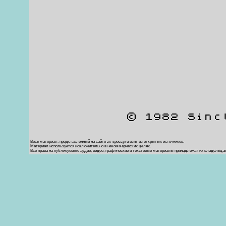
© 1982 Sinc
Весь материал, представленный на сайте zx-speccy.ru взят из открытых источников.
Материал используется исключительно в некоммерческих целях.
Все права на публикуемые аудио, видео, графические и текстовые материалы принадлежат их владельца