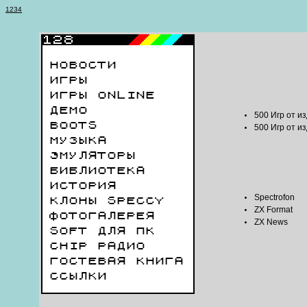
1
2
3
4
НОВОСТИ
ИГРЫ
ИГРЫ ONLINE
ДЕМО
500 Игр от и
BOOTS
500 Игр от из
МУЗЫКА
ЭМУЛЯТОРЫ
БИБЛИОТЕКА
ИСТОРИЯ
Spectrofon
КЛОНЫ SPECCY
ZX Format
ФОТОГАЛЕРЕЯ
ZX News
SOFT ДЛЯ ПК
CHIP РАДИО
ГОСТЕВАЯ КНИГА
ССЫЛКИ