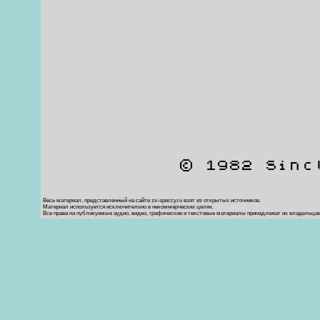
© 1982 Sinc
Весь материал, представленный на сайте zx-speccy.ru взят из открытых источников.
Материал используется исключительно в некоммерческих целях.
Все права на публикуемые аудио, видео, графические и текстовые материалы принадлежат их владельца